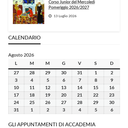
Corso Junior del Mercoledì
Pomeriggio 2026/2027
13 Luglio 2026
CALENDARIO
Agosto 2026
L
lunedì
M
martedì
M
mercoledì
G
giovedì
V
venerdì
S
sabato
D
domen
27
27
28
28
29
29
30
30
31
31
1
1
2
2
Luglio
Luglio
Luglio
Luglio
Luglio
Agosto
Agosto
3
3
4
4
5
5
6
6
7
7
8
8
9
9
2026
2026
2026
2026
2026
2026
2026
Agosto
Agosto
Agosto
Agosto
Agosto
Agosto
Agosto
10
10
11
11
12
12
13
13
14
14
15
15
16
16
2026
2026
2026
2026
2026
2026
2026
Agosto
Agosto
Agosto
Agosto
Agosto
Agosto
Agost
17
17
18
18
19
19
20
20
21
21
22
22
23
23
2026
2026
2026
2026
2026
2026
2026
Agosto
Agosto
Agosto
Agosto
Agosto
Agosto
Agost
24
24
25
25
26
26
27
27
28
28
29
29
30
30
2026
2026
2026
2026
2026
2026
2026
Agosto
Agosto
Agosto
Agosto
Agosto
Agosto
Agost
31
31
1
1
2
2
3
3
4
4
5
5
6
6
2026
2026
2026
2026
2026
2026
2026
Agosto
Settembre
Settembre
Settembre
Settembre
Settembre
Settem
2026
2026
2026
2026
2026
2026
2026
GLI APPUNTAMENTI DI ACCADEMIA