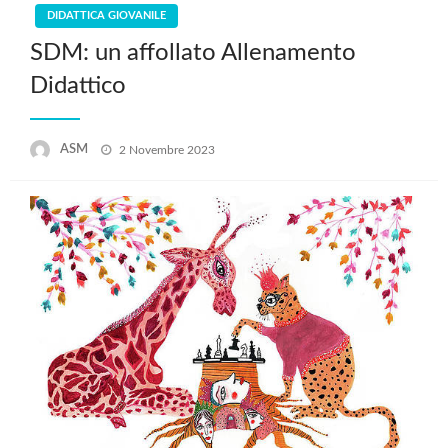
DIDATTICA GIOVANILE
SDM: un affollato Allenamento
Didattico
Posted
ASM
2 Novembre 2023
on