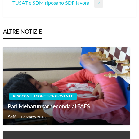
articoli
TUSAT e SDM riposano SDP lavora
Post
Next
Post
ALTRE NOTIZIE
RESOCONTI AGONISTICA GIOVANILE
Pari Meharunkar seconda al FAES
ASM
17 Marzo 2013