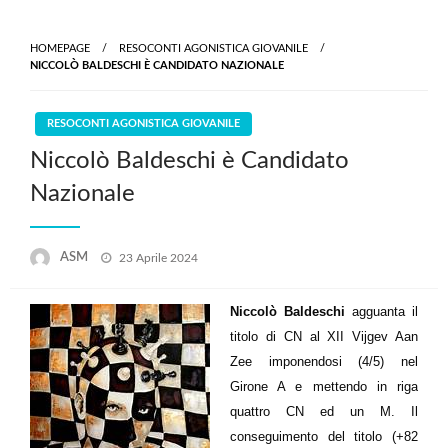
HOMEPAGE
RESOCONTI AGONISTICA GIOVANILE
NICCOLÒ BALDESCHI È CANDIDATO NAZIONALE
RESOCONTI AGONISTICA GIOVANILE
Niccolò Baldeschi è Candidato
Nazionale
Posted
ASM
23 Aprile 2024
on
Niccolò Baldeschi
agguanta il
titolo di CN al XII Vijgev Aan
Zee imponendosi (4/5) nel
Girone A e mettendo in riga
quattro CN ed un M. Il
conseguimento del titolo (+82