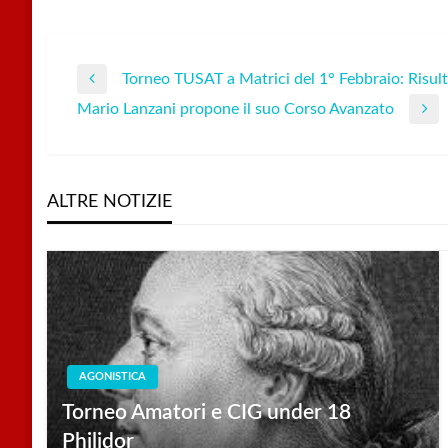
Torneo TUSAT a Matrici del 1° Febbraio: Risult
Navigazione
Previous
Mario Lanzani propone il suo Corso Avanzato
Post
Next
articoli
Post
ALTRE NOTIZIE
AGONISTICA
Torneo Amatori e CIG under 18
Philidor