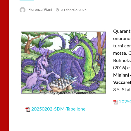
Posted
Fiorenza Viani
3 Febbraio 2025
on
Quarantu
onorano 
turni co
mossa. Ca
Buhholz
(2016) e
Mininni
Vaccarel
3.5. Si a
20250
20250202-SDM-Tabellone