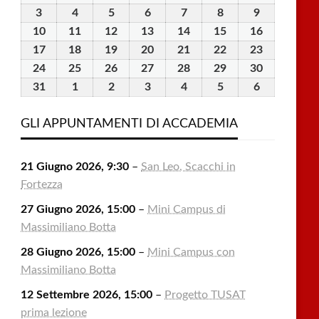
Luglio
Luglio
Luglio
Luglio
Luglio
Agosto
Agosto
3
3
4
4
5
5
6
6
7
7
8
8
9
9
2026
2026
2026
2026
2026
2026
2026
Agosto
Agosto
Agosto
Agosto
Agosto
Agosto
Agosto
10
10
11
11
12
12
13
13
14
14
15
15
16
16
2026
2026
2026
2026
2026
2026
2026
Agosto
Agosto
Agosto
Agosto
Agosto
Agosto
Agosto
17
17
18
18
19
19
20
20
21
21
22
22
23
23
2026
2026
2026
2026
2026
2026
2026
Agosto
Agosto
Agosto
Agosto
Agosto
Agosto
Agosto
24
24
25
25
26
26
27
27
28
28
29
29
30
30
2026
2026
2026
2026
2026
2026
2026
Agosto
Agosto
Agosto
Agosto
Agosto
Agosto
Agosto
31
31
1
1
2
2
3
3
4
4
5
5
6
6
2026
2026
2026
2026
2026
2026
2026
Agosto
Settembre
Settembre
Settembre
Settembre
Settembre
Settembre
2026
2026
2026
2026
2026
2026
2026
GLI APPUNTAMENTI DI ACCADEMIA
21 Giugno 2026, 9:30
–
San Leo, Scacchi in
Fortezza
27 Giugno 2026, 15:00
–
Mini Campus di
Massimiliano Botta
28 Giugno 2026, 15:00
–
Mini Campus con
Massimiliano Botta
12 Settembre 2026, 15:00
–
Progetto TUSAT
prima lezione