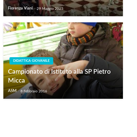
Fiorenza Viani
29 Maggio 2025
DIDATTICA GIOVANILE
Campionato di Istituto alla SP Pietro
Micca
ASM
8 Febbraio 2016