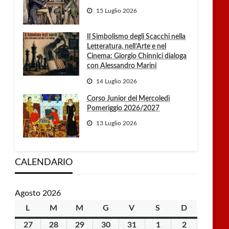
15 Luglio 2026
Il Simbolismo degli Scacchi nella
Letteratura, nell’Arte e nel
Cinema: Giorgio Chinnici dialoga
con Alessandro Marini
14 Luglio 2026
Corso Junior del Mercoledì
Pomeriggio 2026/2027
13 Luglio 2026
CALENDARIO
Agosto 2026
L
lunedì
M
martedì
M
mercoledì
G
giovedì
V
venerdì
S
sabato
D
domenica
27
27
28
28
29
29
30
30
31
31
1
1
2
2