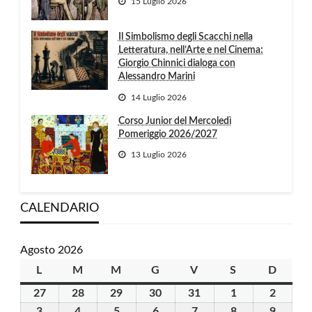
15 Luglio 2026
Il Simbolismo degli Scacchi nella
Letteratura, nell’Arte e nel Cinema:
Giorgio Chinnici dialoga con
Alessandro Marini
14 Luglio 2026
Corso Junior del Mercoledì
Pomeriggio 2026/2027
13 Luglio 2026
CALENDARIO
Agosto 2026
L
lunedì
M
martedì
M
mercoledì
G
giovedì
V
venerdì
S
sabato
D
domen
27
27
28
28
29
29
30
30
31
31
1
1
2
2
Luglio
Luglio
Luglio
Luglio
Luglio
Agosto
Agosto
3
3
4
4
5
5
6
6
7
7
8
8
9
9