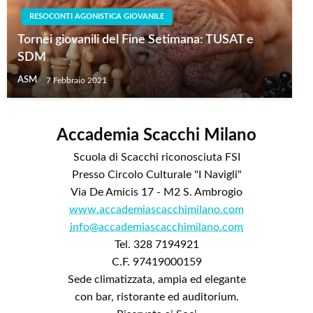
RESOCONTI AGONISTICA GIOVANILE
Tornei giovanili del Fine Setimana: TUSAT e
SDM
ASM
7 Febbraio 2021
Accademia Scacchi Milano
Scuola di Scacchi riconosciuta FSI
Presso Circolo Culturale "I Navigli"
Via De Amicis 17 - M2 S. Ambrogio
www.accademiascacchimilano.com
info@accademiascacchimilano.com
Tel. 328 7194921
C.F. 97419000159
Sede climatizzata, ampia ed elegante
con bar, ristorante ed auditorium.