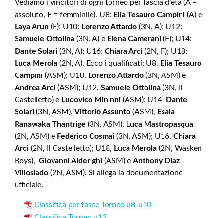
Vediamo i vincitori di ogni torneo per fascia d‘età (A =
assoluto, F = femminile). U8:
Elia Tesauro Campini
(A) e
Laya Arun
(F); U10:
Lorenzo Attardo
(3N, A); U12:
Samuele Ottolina
(3N, A) e
Elena Camerani
(F); U14:
Dante Solari
(3N, A); U16:
Chiara Arci
(2N, F); U18:
Luca Merola
(2N, A). Ecco i qualificati: U8,
Elia Tesauro
Campini
(ASM); U10,
Lorenzo Attardo
(3N, ASM) e
Andrea Arci
(ASM); U12,
Samuele Ottolina
(3N, Il
Castelletto) e
Ludovico Mininni
(ASM); U14,
Dante
Solari
(3N, ASM),
Vittorio Assunto
(ASM),
Esala
Ranawaka Thantrige
(3N, ASM),
Luca Mastropasqua
(2N, ASM) e
Federico Cosmai
(3N, ASM); U16,
Chiara
Arci
(2N, Il Castelletto); U18,
Luca Merola
(2N, Wasken
Boys),
Giovanni Alderighi
(ASM) e
Anthony Diaz
Villoslado
(2N, ASM). Si allega la documentazione
ufficiale.
Classifica per fasce Torneo u8-u10
Classifica Torneo u12