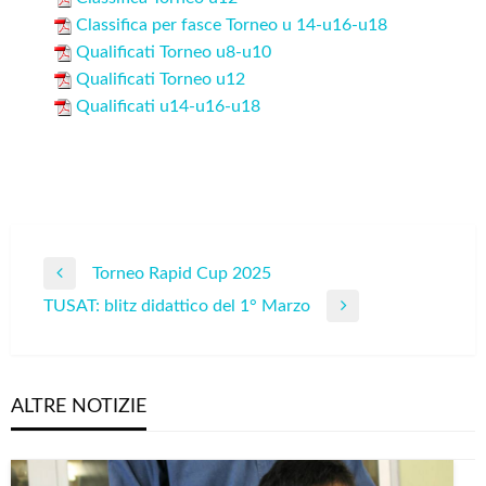
Classifica per fasce Torneo u 14-u16-u18
Qualificati Torneo u8-u10
Qualificati Torneo u12
Qualificati u14-u16-u18
Navigazione
Torneo Rapid Cup 2025
Previous
articoli
TUSAT: blitz didattico del 1° Marzo
Post
Next
Post
ALTRE NOTIZIE