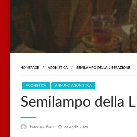
HOMEPAGE
AGONISTICA
SEMILAMPO DELLA LIBERAZIONE
AGONISTICA
ANNUNCI AGONISTICA
Semilampo della L
Posted
Fiorenza Viani
23 Aprile 2025
on