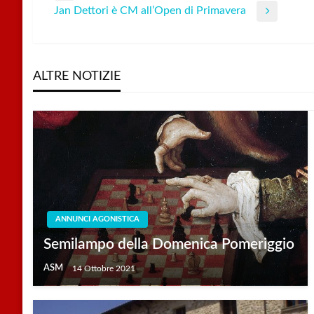
Jan Dettori è CM all’Open di Primavera
Post
Next
articoli
Post
ALTRE NOTIZIE
ANNUNCI AGONISTICA
Semilampo della Domenica Pomeriggio
ASM
14 Ottobre 2021