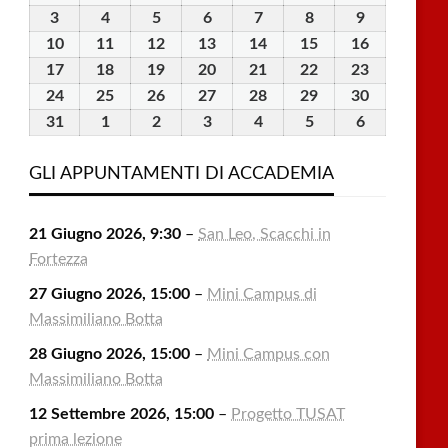
Luglio
Luglio
Luglio
Luglio
Luglio
Agosto
Agosto
3
3
4
4
5
5
6
6
7
7
8
8
9
9
2026
2026
2026
2026
2026
2026
2026
Agosto
Agosto
Agosto
Agosto
Agosto
Agosto
Agosto
10
10
11
11
12
12
13
13
14
14
15
15
16
16
2026
2026
2026
2026
2026
2026
2026
Agosto
Agosto
Agosto
Agosto
Agosto
Agosto
Agosto
17
17
18
18
19
19
20
20
21
21
22
22
23
23
2026
2026
2026
2026
2026
2026
2026
Agosto
Agosto
Agosto
Agosto
Agosto
Agosto
Agosto
24
24
25
25
26
26
27
27
28
28
29
29
30
30
2026
2026
2026
2026
2026
2026
2026
Agosto
Agosto
Agosto
Agosto
Agosto
Agosto
Agosto
31
31
1
1
2
2
3
3
4
4
5
5
6
6
2026
2026
2026
2026
2026
2026
2026
Agosto
Settembre
Settembre
Settembre
Settembre
Settembre
Settembre
2026
2026
2026
2026
2026
2026
2026
GLI APPUNTAMENTI DI ACCADEMIA
21 Giugno 2026, 9:30
–
San Leo, Scacchi in
Fortezza
27 Giugno 2026, 15:00
–
Mini Campus di
Massimiliano Botta
28 Giugno 2026, 15:00
–
Mini Campus con
Massimiliano Botta
12 Settembre 2026, 15:00
–
Progetto TUSAT
prima lezione