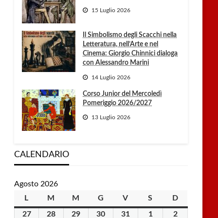
15 Luglio 2026
Il Simbolismo degli Scacchi nella
Letteratura, nell’Arte e nel
Cinema: Giorgio Chinnici dialoga
con Alessandro Marini
14 Luglio 2026
Corso Junior del Mercoledì
Pomeriggio 2026/2027
13 Luglio 2026
CALENDARIO
Agosto 2026
L
lunedì
M
martedì
M
mercoledì
G
giovedì
V
venerdì
S
sabato
D
domenica
27
27
28
28
29
29
30
30
31
31
1
1
2
2