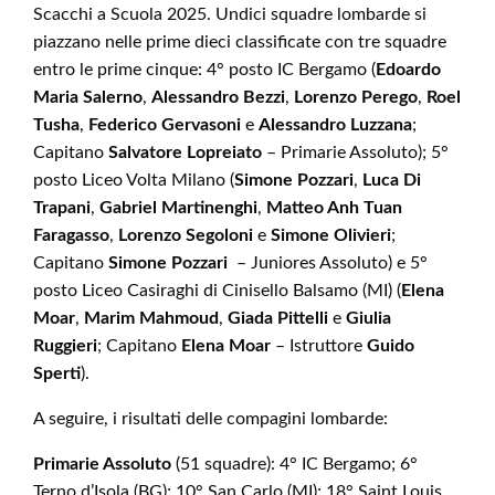
Scacchi a Scuola 2025. Undici squadre lombarde si
piazzano nelle prime dieci classificate con tre squadre
entro le prime cinque: 4° posto IC Bergamo (
Edoardo
Maria Salerno
,
Alessandro Bezzi
,
Lorenzo Perego
,
Roel
Tusha
,
Federico Gervasoni
e
Alessandro Luzzana
;
Capitano
Salvatore Lopreiato
– Primarie Assoluto); 5°
posto Liceo Volta Milano (
Simone Pozzari
,
Luca Di
Trapani
,
Gabriel Martinenghi
,
Matteo Anh Tuan
Faragasso
,
Lorenzo Segoloni
e
Simone Olivieri
;
Capitano
Simone Pozzari
– Juniores Assoluto) e 5°
posto Liceo Casiraghi di Cinisello Balsamo (MI) (
Elena
Moar
,
Marim Mahmoud
,
Giada Pittelli
e
Giulia
Ruggieri
; Capitano
Elena Moar
– Istruttore
Guido
Sperti
).
A seguire, i risultati delle compagini lombarde:
Primarie Assoluto
(51 squadre): 4° IC Bergamo; 6°
Terno d’Isola (BG); 10° San Carlo (MI); 18° Saint Louis