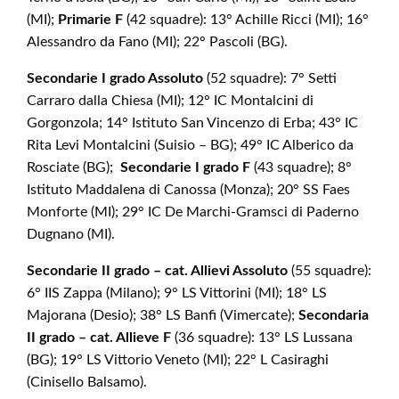
(MI);
Primarie F
(42 squadre): 13° Achille Ricci (MI); 16°
Alessandro da Fano (MI); 22° Pascoli (BG).
Secondarie I grado Assoluto
(52 squadre): 7° Setti
Carraro dalla Chiesa (MI); 12° IC Montalcini di
Gorgonzola; 14° Istituto San Vincenzo di Erba; 43° IC
Rita Levi Montalcini (Suisio – BG); 49° IC Alberico da
Rosciate (BG);
Secondarie I grado F
(43 squadre); 8°
Istituto Maddalena di Canossa (Monza); 20° SS Faes
Monforte (MI); 29° IC De Marchi-Gramsci di Paderno
Dugnano (MI).
Secondarie II grado – cat. Allievi Assoluto
(55 squadre):
6° IIS Zappa (Milano); 9° LS Vittorini (MI); 18° LS
Majorana (Desio); 38° LS Banfi (Vimercate);
Secondaria
II grado – cat. Allieve F
(36 squadre): 13° LS Lussana
(BG); 19° LS Vittorio Veneto (MI); 22° L Casiraghi
(Cinisello Balsamo).