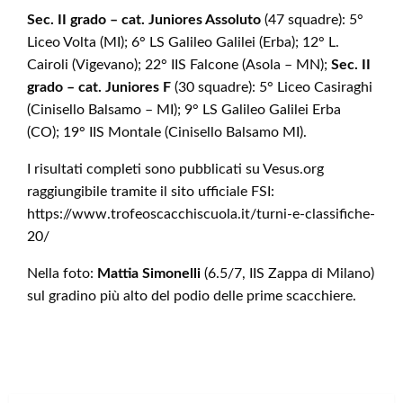
Sec. II grado – cat. Juniores Assoluto
(47 squadre): 5°
Liceo Volta (MI); 6° LS Galileo Galilei (Erba); 12° L.
Cairoli (Vigevano); 22° IIS Falcone (Asola – MN);
Sec. II
grado – cat. Juniores F
(30 squadre): 5° Liceo Casiraghi
(Cinisello Balsamo – MI); 9° LS Galileo Galilei Erba
(CO); 19° IIS Montale (Cinisello Balsamo MI).
I risultati completi sono pubblicati su Vesus.org
raggiungibile tramite il sito ufficiale FSI:
https://www.trofeoscacchiscuola.it/turni-e-classifiche-
20/
Nella foto:
Mattia Simonelli
(6.5/7, IIS Zappa di Milano)
sul gradino più alto del podio delle prime scacchiere.