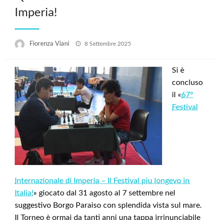
Imperia!
Posted
Fiorenza Viani
8 Settembre 2025
on
Si è
concluso
il «
67°
Festival
Internazionale di Imperia – Il Festival piu longevo in
Italia!
» giocato dal 31 agosto al 7 settembre nel
suggestivo Borgo Paraiso con splendida vista sul mare.
Il Torneo è ormai da tanti anni una tappa irrinunciabile