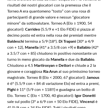
risultati dei nostri giocatori con la premessa che il
Torneo A era quantomeno “tosto” con una rosa di
partecipanti di grande valore e nessun “giocatore
minore” da sottovalutare. Torneo A (Elo ≥ 1900, 54
giocatori):
Carrideo
(5.5/9 e +1 Elo FIDE) si piazza al
decimo posto ed entra nella rosa dei premiati mentre
Baldeschi
termina a 5/9 (18°).
Di Trapani
(30° a 4/9
con + 12),
Manella
(41° a 3.5/8 con +9) e
Ballabio
(42°
a 3.5/7 con + 85) chiudono in positivo nonostante un
turno in meno giocato da
Manella
e due da
Ballabio
.
Chiudono a 4.5
Martirosyan
e
Dettori
e chiude a 2 la
giovane e coraggiosa
Ria Arun
al suo primissimo torneo
magistrale. Torneo B (Elo < 2000, 67 giocatori):
Jamous
è 6° (5.5/9 con + 84 di variazione Elo) ed entra a premi,
Pighi
è 11° (5/9 con + 118!!!) e guadagna un botto di
Elo. Torneo C (Elo < 1700, 40 giocatori):
Igor Donetti
sale sul podio (3° a 6/9 con + 50 Elo FIDE),
Vincenzi
è
4° (5/9 con + 34 Elo FIDE). Tutti i risultati sono