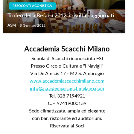
RESOCONTI AGONISTICA
Trofeo della Befana 2012: i risultati aggiornati
ASM
8 Gennaio 2012
Accademia Scacchi Milano
Scuola di Scacchi riconosciuta FSI
Presso Circolo Culturale "I Navigli"
Via De Amicis 17 - M2 S. Ambrogio
www.accademiascacchimilano.com
info@accademiascacchimilano.com
Tel. 328 7194921
C.F. 97419000159
Sede climatizzata, ampia ed elegante
con bar, ristorante ed auditorium.
Riservata ai Soci