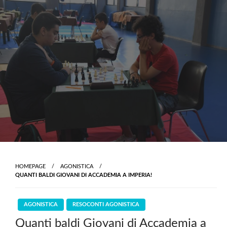
Skip
to
content
HOMEPAGE
AGONISTICA
QUANTI BALDI GIOVANI DI ACCADEMIA A IMPERIA!
AGONISTICA
RESOCONTI AGONISTICA
Quanti baldi Giovani di Accademia a