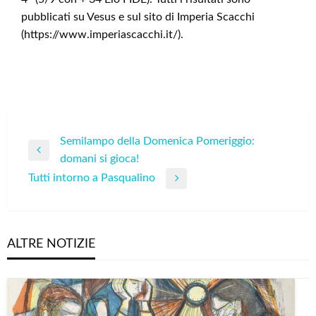
pubblicati su Vesus e sul sito di Imperia Scacchi
(https://www.imperiascacchi.it/).
Navigazione
Semilampo della Domenica Pomeriggio:
Previous
domani si gioca!
articoli
Post
Tutti intorno a Pasqualino
Next
Post
ALTRE NOTIZIE