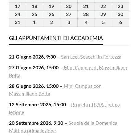
2026
2026
2026
2026
2026
2026
2026
Agosto
Agosto
Agosto
Agosto
Agosto
Agosto
Agost
17
17
18
18
19
19
20
20
21
21
22
22
23
23
2026
2026
2026
2026
2026
2026
2026
Agosto
Agosto
Agosto
Agosto
Agosto
Agosto
Agost
24
24
25
25
26
26
27
27
28
28
29
29
30
30
2026
2026
2026
2026
2026
2026
2026
Agosto
Agosto
Agosto
Agosto
Agosto
Agosto
Agost
31
31
1
1
2
2
3
3
4
4
5
5
6
6
2026
2026
2026
2026
2026
2026
2026
Agosto
Settembre
Settembre
Settembre
Settembre
Settembre
Settem
2026
2026
2026
2026
2026
2026
2026
GLI APPUNTAMENTI DI ACCADEMIA
21 Giugno 2026, 9:30
–
San Leo, Scacchi in Fortezza
27 Giugno 2026, 15:00
–
Mini Campus di Massimiliano
Botta
28 Giugno 2026, 15:00
–
Mini Campus con
Massimiliano Botta
12 Settembre 2026, 15:00
–
Progetto TUSAT prima
lezione
20 Settembre 2026, 9:30
–
Scuola della Domenica
Mattina prima lezione