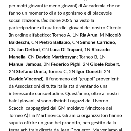
per molti giovani (e meno giovani) di Accademia che ne
fanno un momento di alto agonismo e di piacevole
socializzazione. L’edizione 2025 ha visto la
partecipazione di quattordici giovani del nostro Circolo
(in ordine alfabetico: Torneo A, 1N
Ria Arun
, M
Niccolò
Baldeschi
, CN
Pietro Ballabio
, CN
Simone Carrideo
,
CN
Jan Dettori
, CN
Luca
Di Trapani
, 1N
Riccardo
Manella
, CN
Davide Martirosyan
; Torneo B, 1N
Manuel Jamous
, 2N
Federico Pighi
, 2N
Gioele Robert
,
2N
Stefano
Unnia
; Torneo C, 2N
Igor Donetti
, 2N
Davide Vincenzi
). Il fenomeno dei “gruppi” provenienti
da Associazioni di tutta Italia sta diventando una
interessante consuetudine. Quest’anno, oltre ai nostri
baldi giovani, si sono distinti i ragazzi del Livorno
Scacchi cappeggiati dal GM moldavo (vincitore del
Torneo A) Ilia Martinovici. Gli amici organizzatori hanno
saputo offrire un gran bel prodotto, ben gestito dalla
terna arbitrale diretta da Jean Coquerot. Ma veniamo ai