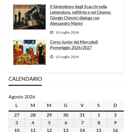
Il Simbolismo degli Scacchi nella
Letteratura, nell’Arte e nel Cinema:
Giorgio Chinnici dialoga con
Alessandro Marini
14 Luglio 2026
Corso Junior del Mercoledì
Pomeriggio 2026/2027
13 Luglio 2026
CALENDARIO
Agosto 2026
L
lunedì
M
martedì
M
mercoledì
G
giovedì
V
venerdì
S
sabato
D
domen
27
27
28
28
29
29
30
30
31
31
1
1
2
2
Luglio
Luglio
Luglio
Luglio
Luglio
Agosto
Agosto
3
3
4
4
5
5
6
6
7
7
8
8
9
9
2026
2026
2026
2026
2026
2026
2026
Agosto
Agosto
Agosto
Agosto
Agosto
Agosto
Agosto
10
10
11
11
12
12
13
13
14
14
15
15
16
16