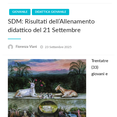
GIOVANILE
DIDATTICA GIOVANILE
SDM: Risultati dell’Allenamento
didattico del 21 Settembre
Posted
Fiorenza Viani
23 Settembre 2025
on
Trentatre
(33)
giovani e