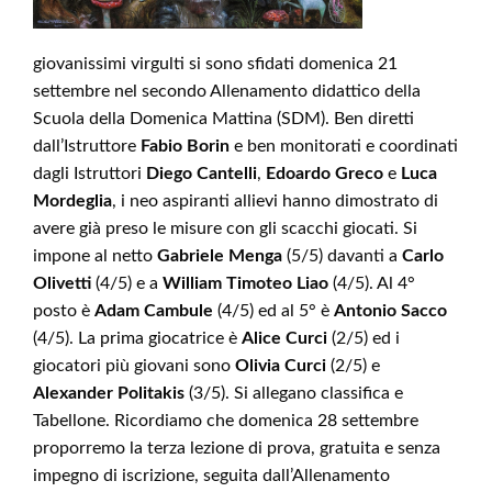
giovanissimi virgulti si sono sfidati domenica 21
settembre nel secondo Allenamento didattico della
Scuola della Domenica Mattina (SDM). Ben diretti
dall’Istruttore
Fabio Borin
e ben monitorati e coordinati
dagli Istruttori
Diego Cantelli
,
Edoardo Greco
e
Luca
Mordeglia
, i neo aspiranti allievi hanno dimostrato di
avere già preso le misure con gli scacchi giocati. Si
impone al netto
Gabriele Menga
(5/5) davanti a
Carlo
Olivetti
(4/5) e a
William Timoteo Liao
(4/5). Al 4°
posto è
Adam Cambule
(4/5) ed al 5° è
Antonio Sacco
(4/5). La prima giocatrice è
Alice Curci
(2/5) ed i
giocatori più giovani sono
Olivia Curci
(2/5) e
Alexander Politakis
(3/5). Si allegano classifica e
Tabellone. Ricordiamo che domenica 28 settembre
proporremo la terza lezione di prova, gratuita e senza
impegno di iscrizione, seguita dall’Allenamento