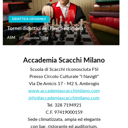
DIDATTICA GIOVANILE
Tornei didattici del Fine Settimana
ASM
17 Novembre 2019
Accademia Scacchi Milano
Scuola di Scacchi riconosciuta FSI
Presso Circolo Culturale "I Navigli"
Via De Amicis 17 - M2 S. Ambrogio
www.accademiascacchimilano.com
info@accademiascacchimilano.com
Tel. 328 7194921
C.F. 97419000159
Sede climatizzata, ampia ed elegante
con bar, ristorante ed auditorium.