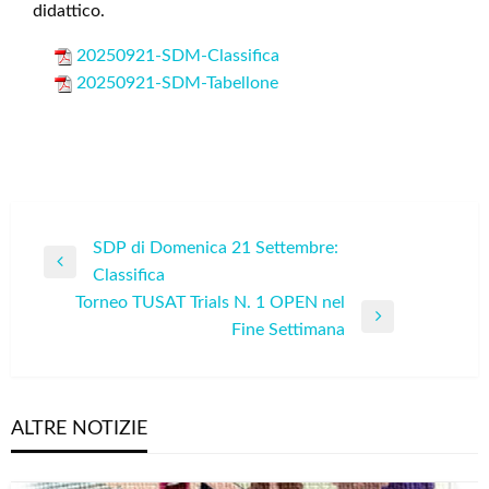
didattico.
20250921-SDM-Classifica
20250921-SDM-Tabellone
Navigazione
SDP di Domenica 21 Settembre:
Previous
Classifica
articoli
Post
Torneo TUSAT Trials N. 1 OPEN nel
Next
Fine Settimana
Post
ALTRE NOTIZIE