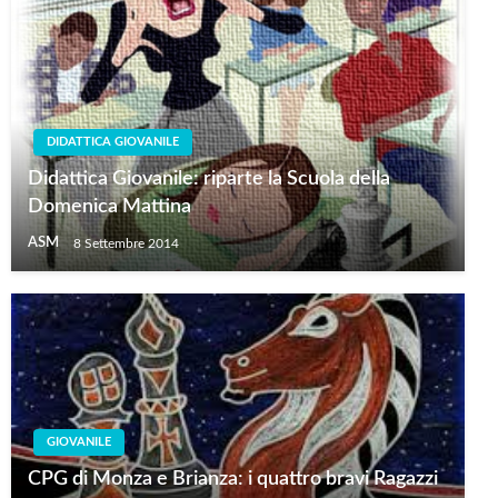
DIDATTICA GIOVANILE
Didattica Giovanile: riparte la Scuola della
Domenica Mattina
ASM
8 Settembre 2014
GIOVANILE
CPG di Monza e Brianza: i quattro bravi Ragazzi