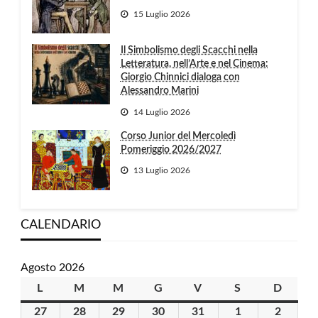
15 Luglio 2026
Il Simbolismo degli Scacchi nella
Letteratura, nell’Arte e nel Cinema:
Giorgio Chinnici dialoga con
Alessandro Marini
14 Luglio 2026
Corso Junior del Mercoledì
Pomeriggio 2026/2027
13 Luglio 2026
CALENDARIO
Agosto 2026
L
lunedì
M
martedì
M
mercoledì
G
giovedì
V
venerdì
S
sabato
D
domen
27
27
28
28
29
29
30
30
31
31
1
1
2
2