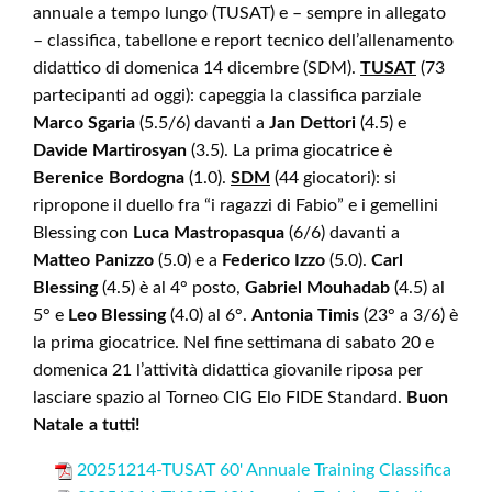
annuale a tempo lungo (TUSAT) e – sempre in allegato
– classifica, tabellone e report tecnico dell’allenamento
didattico di domenica 14 dicembre (SDM).
TUSAT
(73
partecipanti ad oggi): capeggia la classifica parziale
Marco Sgaria
(5.5/6) davanti a
Jan Dettori
(4.5) e
Davide Martirosyan
(3.5). La prima giocatrice è
Berenice Bordogna
(1.0).
SDM
(44 giocatori): si
ripropone il duello fra “i ragazzi di Fabio” e i gemellini
Blessing con
Luca Mastropasqua
(6/6) davanti a
Matteo Panizzo
(5.0) e a
Federico Izzo
(5.0).
Carl
Blessing
(4.5) è al 4° posto,
Gabriel Mouhadab
(4.5) al
5° e
Leo Blessing
(4.0) al 6°.
Antonia Timis
(23° a 3/6) è
la prima giocatrice. Nel fine settimana di sabato 20 e
domenica 21 l’attività didattica giovanile riposa per
lasciare spazio al Torneo CIG Elo FIDE Standard.
Buon
Natale a tutti!
20251214-TUSAT 60' Annuale Training Classifica