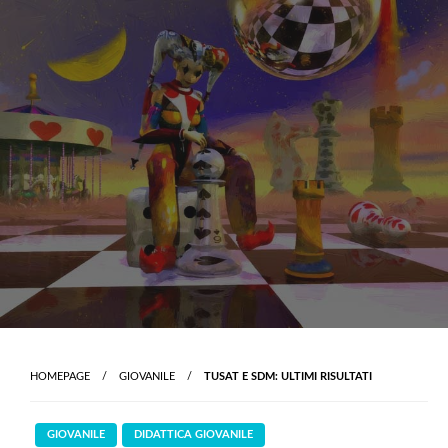
Skip
to
content
HOMEPAGE
GIOVANILE
TUSAT E SDM: ULTIMI RISULTATI
GIOVANILE
DIDATTICA GIOVANILE