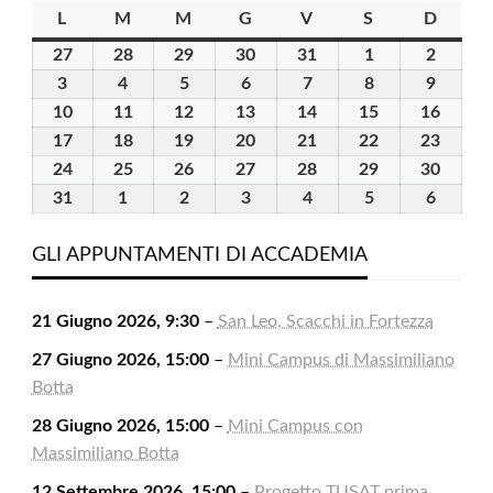
L
lunedì
M
martedì
M
mercoledì
G
giovedì
V
venerdì
S
sabato
D
domen
27
27
28
28
29
29
30
30
31
31
1
1
2
2
Luglio
Luglio
Luglio
Luglio
Luglio
Agosto
Agosto
3
3
4
4
5
5
6
6
7
7
8
8
9
9
2026
2026
2026
2026
2026
2026
2026
Agosto
Agosto
Agosto
Agosto
Agosto
Agosto
Agosto
10
10
11
11
12
12
13
13
14
14
15
15
16
16
2026
2026
2026
2026
2026
2026
2026
Agosto
Agosto
Agosto
Agosto
Agosto
Agosto
Agost
17
17
18
18
19
19
20
20
21
21
22
22
23
23
2026
2026
2026
2026
2026
2026
2026
Agosto
Agosto
Agosto
Agosto
Agosto
Agosto
Agost
24
24
25
25
26
26
27
27
28
28
29
29
30
30
2026
2026
2026
2026
2026
2026
2026
Agosto
Agosto
Agosto
Agosto
Agosto
Agosto
Agost
31
31
1
1
2
2
3
3
4
4
5
5
6
6
2026
2026
2026
2026
2026
2026
2026
Agosto
Settembre
Settembre
Settembre
Settembre
Settembre
Settem
2026
2026
2026
2026
2026
2026
2026
GLI APPUNTAMENTI DI ACCADEMIA
21 Giugno 2026, 9:30
–
San Leo, Scacchi in Fortezza
27 Giugno 2026, 15:00
–
Mini Campus di Massimiliano
Botta
28 Giugno 2026, 15:00
–
Mini Campus con
Massimiliano Botta
12 Settembre 2026, 15:00
–
Progetto TUSAT prima