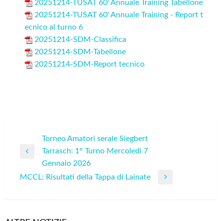
20251214-TUSAT 60' Annuale Training Tabellone
20251214-TUSAT 60' Annuale Training - Report t
ecnico al turno 6
20251214-SDM-Classifica
20251214-SDM-Tabellone
20251214-SDM-Report tecnico
Navigazione
Torneo Amatori serale Siegbert
Tarrasch: 1° Turno Mercoledì 7
articoli
Previous
Gennaio 2026
Post
MCCL: Risultati della Tappa di Lainate
Next
Post