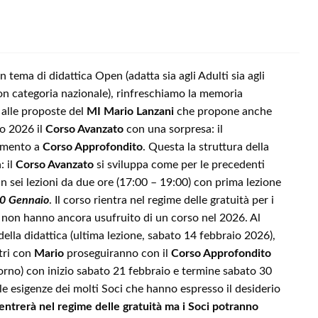
 tema di didattica Open (adatta sia agli Adulti sia agli
on categoria nazionale), rinfreschiamo la memoria
 alle proposte del
MI Mario Lanzani
che propone anche
no 2026 il
Corso Avanzato
con una sorpresa: il
imento a
Corso Approfondito
. Questa la struttura della
: il
Corso Avanzato
si sviluppa come per le precedenti
in sei lezioni da due ore (17:00 – 19:00) con prima lezione
10 Gennaio
. Il corso rientra nel regime delle gratuità per i
 non hanno ancora usufruito di un corso nel 2026. Al
della didattica (ultima lezione, sabato 14 febbraio 2026),
ntri con
Mario
proseguiranno con il
Corso Approfondito
 giorno) con inizio sabato 21 febbraio e termine sabato 30
le esigenze dei molti Soci che hanno espresso il desiderio
ientrerà nel regime delle gratuità ma i Soci potranno