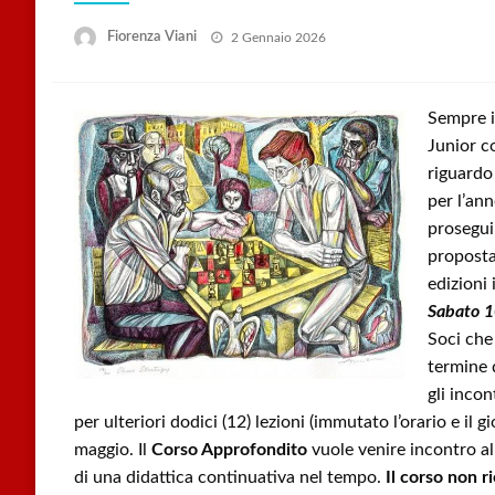
Posted
Fiorenza Viani
2 Gennaio 2026
on
Sempre in
Junior c
riguardo
per l’an
prosegu
proposta
edizioni 
Sabato 
Soci che
termine 
gli inco
per ulteriori dodici (12) lezioni (immutato l’orario e il
maggio. Il
Corso Approfondito
vuole venire incontro al
di una didattica continuativa nel tempo.
Il corso non r