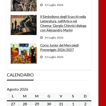
15 Luglio 2026
Il Simbolismo degli Scacchi nella
Letteratura, nell’Arte e nel
Cinema: Giorgio Chinnici dialoga
con Alessandro Marini
14 Luglio 2026
Corso Junior del Mercoledì
Pomeriggio 2026/2027
13 Luglio 2026
CALENDARIO
Agosto 2026
L
lunedì
M
martedì
M
mercoledì
G
giovedì
V
venerdì
S
sabato
D
domenica
27
27
28
28
29
29
30
30
31
31
1
1
2
2