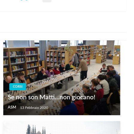
CORSI
Se non son Matti…non giocano!
ASM
13 Febbraio 2020