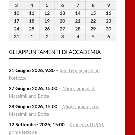
Luglio
Luglio
Luglio
Luglio
Luglio
Agosto
Agosto
3
3
4
4
5
5
6
6
7
7
8
8
9
9
2026
2026
2026
2026
2026
2026
2026
Agosto
Agosto
Agosto
Agosto
Agosto
Agosto
Agosto
10
10
11
11
12
12
13
13
14
14
15
15
16
16
2026
2026
2026
2026
2026
2026
2026
Agosto
Agosto
Agosto
Agosto
Agosto
Agosto
Agosto
17
17
18
18
19
19
20
20
21
21
22
22
23
23
2026
2026
2026
2026
2026
2026
2026
Agosto
Agosto
Agosto
Agosto
Agosto
Agosto
Agosto
24
24
25
25
26
26
27
27
28
28
29
29
30
30
2026
2026
2026
2026
2026
2026
2026
Agosto
Agosto
Agosto
Agosto
Agosto
Agosto
Agosto
31
31
1
1
2
2
3
3
4
4
5
5
6
6
2026
2026
2026
2026
2026
2026
2026
Agosto
Settembre
Settembre
Settembre
Settembre
Settembre
Settembre
2026
2026
2026
2026
2026
2026
2026
GLI APPUNTAMENTI DI ACCADEMIA
21 Giugno 2026, 9:30
–
San Leo, Scacchi in
Fortezza
27 Giugno 2026, 15:00
–
Mini Campus di
Massimiliano Botta
28 Giugno 2026, 15:00
–
Mini Campus con
Massimiliano Botta
12 Settembre 2026, 15:00
–
Progetto TUSAT
prima lezione