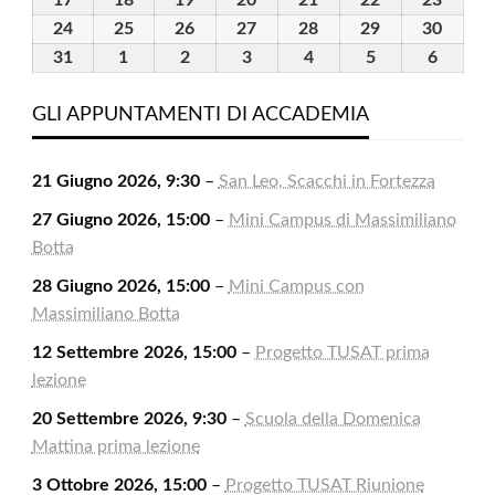
2026
2026
2026
2026
2026
2026
2026
Agosto
Agosto
Agosto
Agosto
Agosto
Agosto
Agost
24
24
25
25
26
26
27
27
28
28
29
29
30
30
2026
2026
2026
2026
2026
2026
2026
Agosto
Agosto
Agosto
Agosto
Agosto
Agosto
Agost
31
31
1
1
2
2
3
3
4
4
5
5
6
6
2026
2026
2026
2026
2026
2026
2026
Agosto
Settembre
Settembre
Settembre
Settembre
Settembre
Settem
2026
2026
2026
2026
2026
2026
2026
GLI APPUNTAMENTI DI ACCADEMIA
21 Giugno 2026, 9:30
–
San Leo, Scacchi in Fortezza
27 Giugno 2026, 15:00
–
Mini Campus di Massimiliano
Botta
28 Giugno 2026, 15:00
–
Mini Campus con
Massimiliano Botta
12 Settembre 2026, 15:00
–
Progetto TUSAT prima
lezione
20 Settembre 2026, 9:30
–
Scuola della Domenica
Mattina prima lezione
3 Ottobre 2026, 15:00
–
Progetto TUSAT Riunione