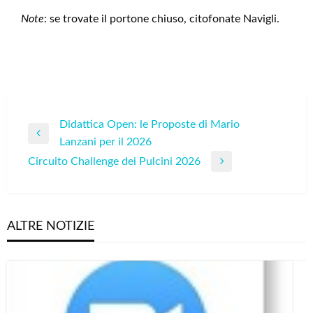
Note
: se trovate il portone chiuso, citofonate Navigli.
Navigazione
Didattica Open: le Proposte di Mario
Previous
Lanzani per il 2026
articoli
Post
Circuito Challenge dei Pulcini 2026
Next
Post
ALTRE NOTIZIE