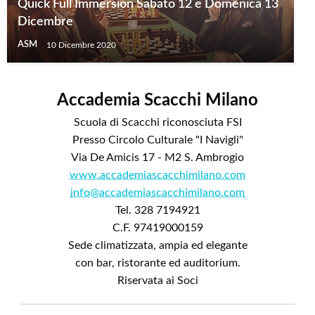
Quick Full Immersion Sabato 12 e Domenica 13
Dicembre
ASM
10 Dicembre 2020
Accademia Scacchi Milano
Scuola di Scacchi riconosciuta FSI
Presso Circolo Culturale "I Navigli"
Via De Amicis 17 - M2 S. Ambrogio
www.accademiascacchimilano.com
info@accademiascacchimilano.com
Tel. 328 7194921
C.F. 97419000159
Sede climatizzata, ampia ed elegante
con bar, ristorante ed auditorium.
Riservata ai Soci