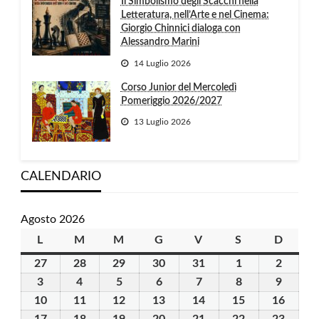
Il Simbolismo degli Scacchi nella
Letteratura, nell’Arte e nel Cinema:
Giorgio Chinnici dialoga con
Alessandro Marini
14 Luglio 2026
Corso Junior del Mercoledì
Pomeriggio 2026/2027
13 Luglio 2026
CALENDARIO
Agosto 2026
L
lunedì
M
martedì
M
mercoledì
G
giovedì
V
venerdì
S
sabato
D
domen
27
27
28
28
29
29
30
30
31
31
1
1
2
2
Luglio
Luglio
Luglio
Luglio
Luglio
Agosto
Agosto
3
3
4
4
5
5
6
6
7
7
8
8
9
9
2026
2026
2026
2026
2026
2026
2026
Agosto
Agosto
Agosto
Agosto
Agosto
Agosto
Agosto
10
10
11
11
12
12
13
13
14
14
15
15
16
16
2026
2026
2026
2026
2026
2026
2026
Agosto
Agosto
Agosto
Agosto
Agosto
Agosto
Agost
17
17
18
18
19
19
20
20
21
21
22
22
23
23