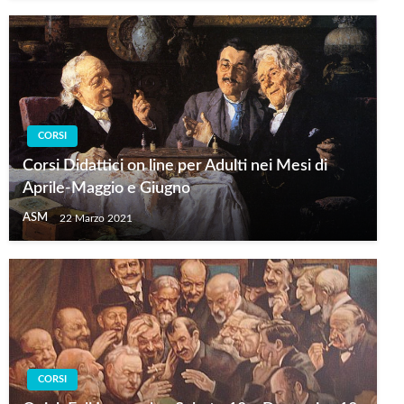
CORSI
Corsi Didattici on line per Adulti nei Mesi di
Aprile-Maggio e Giugno
ASM
22 Marzo 2021
CORSI