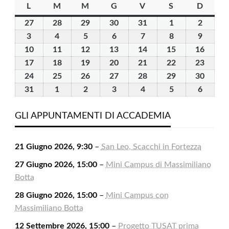
L
lunedì
M
martedì
M
mercoledì
G
giovedì
V
venerdì
S
sabato
D
domen
27
27
28
28
29
29
30
30
31
31
1
1
2
2
Luglio
Luglio
Luglio
Luglio
Luglio
Agosto
Agosto
3
3
4
4
5
5
6
6
7
7
8
8
9
9
2026
2026
2026
2026
2026
2026
2026
Agosto
Agosto
Agosto
Agosto
Agosto
Agosto
Agosto
10
10
11
11
12
12
13
13
14
14
15
15
16
16
2026
2026
2026
2026
2026
2026
2026
Agosto
Agosto
Agosto
Agosto
Agosto
Agosto
Agost
17
17
18
18
19
19
20
20
21
21
22
22
23
23
2026
2026
2026
2026
2026
2026
2026
Agosto
Agosto
Agosto
Agosto
Agosto
Agosto
Agost
24
24
25
25
26
26
27
27
28
28
29
29
30
30
2026
2026
2026
2026
2026
2026
2026
Agosto
Agosto
Agosto
Agosto
Agosto
Agosto
Agost
31
31
1
1
2
2
3
3
4
4
5
5
6
6
2026
2026
2026
2026
2026
2026
2026
Agosto
Settembre
Settembre
Settembre
Settembre
Settembre
Settem
2026
2026
2026
2026
2026
2026
2026
GLI APPUNTAMENTI DI ACCADEMIA
21 Giugno 2026, 9:30
–
San Leo, Scacchi in Fortezza
27 Giugno 2026, 15:00
–
Mini Campus di Massimiliano
Botta
28 Giugno 2026, 15:00
–
Mini Campus con
Massimiliano Botta
12 Settembre 2026, 15:00
–
Progetto TUSAT prima