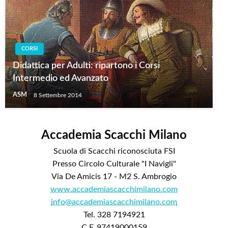
CORSI
Didattica per Adulti: ripartono i Corsi
Intermedio ed Avanzato
ASM
8 Settembre 2014
Accademia Scacchi Milano
Scuola di Scacchi riconosciuta FSI
Presso Circolo Culturale "I Navigli"
Via De Amicis 17 - M2 S. Ambrogio
www.accademiascacchimilano.com
info@accademiascacchimilano.com
Tel. 328 7194921
C.F. 97419000159