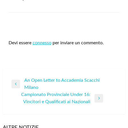
LEAVE A RESPONSE
Devi essere
connesso
per inviare un commento.
Navigazione
An Open Letter to Accademia Scacchi
Previous
Milano
articoli
Post
Campionato Provinciale Under 16:
Next
Vincitori e Qualificati ai Nazionali
Post
ALTRE NOTIZIE