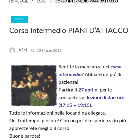
HOMEPAGE
CORSI
CORSO INTERMEDIO PIANI D’ATTACCO
CORSI
Corso intermedio PIANI D’ATTACCO
Posted
ASM
15 Marzo 2013
on
Sentite la mancanza del
corso
intermedio
? Abbiate un po’ di
pazienza!
Partirà il
27 aprile
, per le
consuete
sei lezioni di due ore
(17:15 – 19:15).
Tutte le informazioni nella locandina allegata.
Nel frattempo, giocate! Con un po’ di esperienza in più
apprezzerete meglio il corso.
Buone partite!