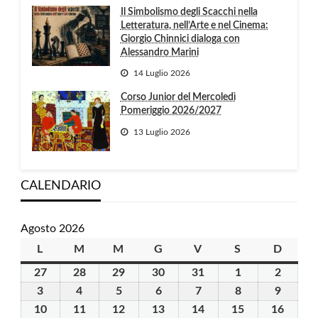
Il Simbolismo degli Scacchi nella
Letteratura, nell’Arte e nel Cinema:
Giorgio Chinnici dialoga con
Alessandro Marini
14 Luglio 2026
Corso Junior del Mercoledì
Pomeriggio 2026/2027
13 Luglio 2026
CALENDARIO
Agosto 2026
L
lunedì
M
martedì
M
mercoledì
G
giovedì
V
venerdì
S
sabato
D
domen
27
27
28
28
29
29
30
30
31
31
1
1
2
2
Luglio
Luglio
Luglio
Luglio
Luglio
Agosto
Agosto
3
3
4
4
5
5
6
6
7
7
8
8
9
9
2026
2026
2026
2026
2026
2026
2026
Agosto
Agosto
Agosto
Agosto
Agosto
Agosto
Agosto
10
10
11
11
12
12
13
13
14
14
15
15
16
16