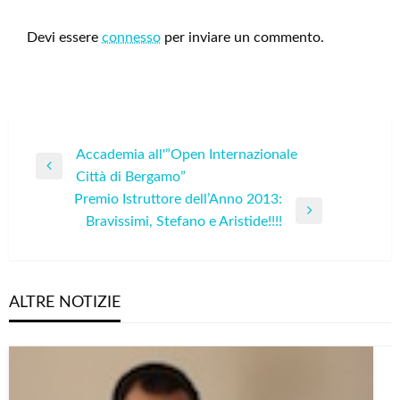
LEAVE A RESPONSE
Devi essere
connesso
per inviare un commento.
Navigazione
Accademia all'”Open Internazionale
Previous
Città di Bergamo”
articoli
Post
Premio Istruttore dell’Anno 2013:
Next
Bravissimi, Stefano e Aristide!!!!
Post
ALTRE NOTIZIE