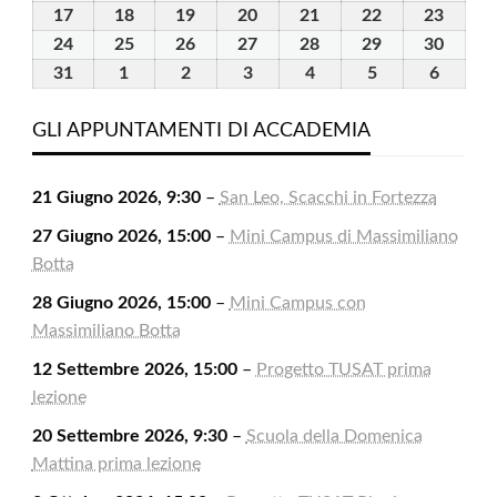
2026
2026
2026
2026
2026
2026
2026
Agosto
Agosto
Agosto
Agosto
Agosto
Agosto
Agost
17
17
18
18
19
19
20
20
21
21
22
22
23
23
2026
2026
2026
2026
2026
2026
2026
Agosto
Agosto
Agosto
Agosto
Agosto
Agosto
Agost
24
24
25
25
26
26
27
27
28
28
29
29
30
30
2026
2026
2026
2026
2026
2026
2026
Agosto
Agosto
Agosto
Agosto
Agosto
Agosto
Agost
31
31
1
1
2
2
3
3
4
4
5
5
6
6
2026
2026
2026
2026
2026
2026
2026
Agosto
Settembre
Settembre
Settembre
Settembre
Settembre
Settem
2026
2026
2026
2026
2026
2026
2026
GLI APPUNTAMENTI DI ACCADEMIA
21 Giugno 2026, 9:30
–
San Leo, Scacchi in Fortezza
27 Giugno 2026, 15:00
–
Mini Campus di Massimiliano
Botta
28 Giugno 2026, 15:00
–
Mini Campus con
Massimiliano Botta
12 Settembre 2026, 15:00
–
Progetto TUSAT prima
lezione
20 Settembre 2026, 9:30
–
Scuola della Domenica
Mattina prima lezione