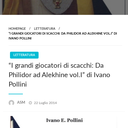
HOMEPAGE
LETTERATURA
“I GRANDI GIOCATORI DI SCACCHI: DA PHILIDOR AD ALEKHINE VOL.I” DI
IVANO POLLINI
LETTERATURA
“I grandi giocatori di scacchi: Da
Philidor ad Alekhine vol.I” di Ivano
Pollini
Posted
ASM
22 Luglio 2014
on