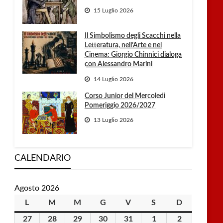
15 Luglio 2026
Il Simbolismo degli Scacchi nella
Letteratura, nell’Arte e nel
Cinema: Giorgio Chinnici dialoga
con Alessandro Marini
14 Luglio 2026
Corso Junior del Mercoledì
Pomeriggio 2026/2027
13 Luglio 2026
CALENDARIO
Agosto 2026
L
lunedì
M
martedì
M
mercoledì
G
giovedì
V
venerdì
S
sabato
D
domenica
27
27
28
28
29
29
30
30
31
31
1
1
2
2