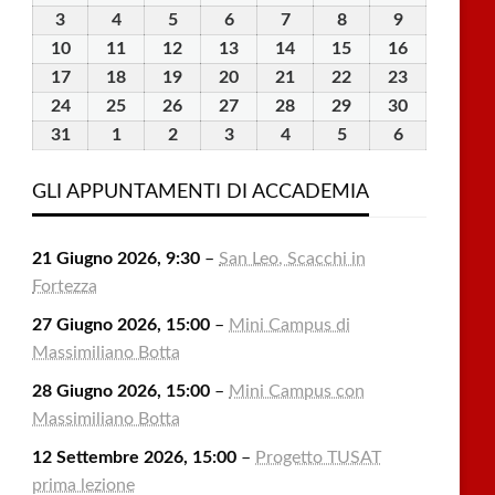
Luglio
Luglio
Luglio
Luglio
Luglio
Agosto
Agosto
3
3
4
4
5
5
6
6
7
7
8
8
9
9
2026
2026
2026
2026
2026
2026
2026
Agosto
Agosto
Agosto
Agosto
Agosto
Agosto
Agosto
10
10
11
11
12
12
13
13
14
14
15
15
16
16
2026
2026
2026
2026
2026
2026
2026
Agosto
Agosto
Agosto
Agosto
Agosto
Agosto
Agosto
17
17
18
18
19
19
20
20
21
21
22
22
23
23
2026
2026
2026
2026
2026
2026
2026
Agosto
Agosto
Agosto
Agosto
Agosto
Agosto
Agosto
24
24
25
25
26
26
27
27
28
28
29
29
30
30
2026
2026
2026
2026
2026
2026
2026
Agosto
Agosto
Agosto
Agosto
Agosto
Agosto
Agosto
31
31
1
1
2
2
3
3
4
4
5
5
6
6
2026
2026
2026
2026
2026
2026
2026
Agosto
Settembre
Settembre
Settembre
Settembre
Settembre
Settembre
2026
2026
2026
2026
2026
2026
2026
GLI APPUNTAMENTI DI ACCADEMIA
21 Giugno 2026, 9:30
–
San Leo, Scacchi in
Fortezza
27 Giugno 2026, 15:00
–
Mini Campus di
Massimiliano Botta
28 Giugno 2026, 15:00
–
Mini Campus con
Massimiliano Botta
12 Settembre 2026, 15:00
–
Progetto TUSAT
prima lezione