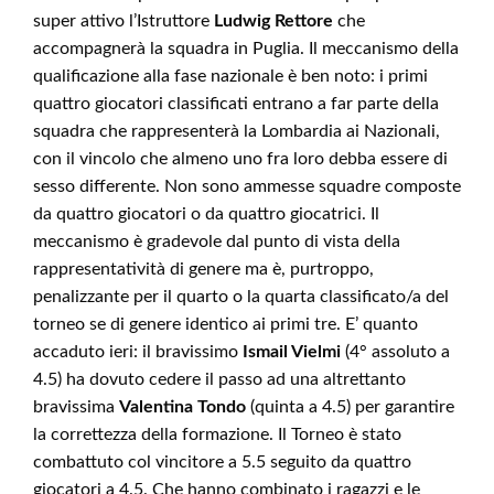
super attivo l’Istruttore
Ludwig Rettore
che
accompagnerà la squadra in Puglia. Il meccanismo della
qualificazione alla fase nazionale è ben noto: i primi
quattro giocatori classificati entrano a far parte della
squadra che rappresenterà la Lombardia ai Nazionali,
con il vincolo che almeno uno fra loro debba essere di
sesso differente. Non sono ammesse squadre composte
da quattro giocatori o da quattro giocatrici. Il
meccanismo è gradevole dal punto di vista della
rappresentatività di genere ma è, purtroppo,
penalizzante per il quarto o la quarta classificato/a del
torneo se di genere identico ai primi tre. E’ quanto
accaduto ieri: il bravissimo
Ismail Vielmi
(4° assoluto a
4.5) ha dovuto cedere il passo ad una altrettanto
bravissima
Valentina Tondo
(quinta a 4.5) per garantire
la correttezza della formazione. Il Torneo è stato
combattuto col vincitore a 5.5 seguito da quattro
giocatori a 4.5. Che hanno combinato i ragazzi e le