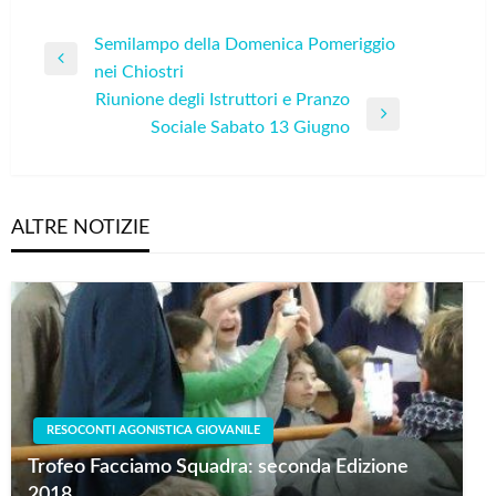
Navigazione
Semilampo della Domenica Pomeriggio
Previous
nei Chiostri
articoli
Post
Riunione degli Istruttori e Pranzo
Next
Sociale Sabato 13 Giugno
Post
ALTRE NOTIZIE
RESOCONTI AGONISTICA GIOVANILE
Trofeo Facciamo Squadra: seconda Edizione
2018